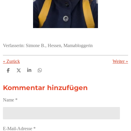
Verfasserin: Simone B., Hessen, Mamabloggerin
«
Zurück
Weiter
»
T
T
T
T
e
e
e
e
i
i
i
i
Kommentar hinzufügen
l
l
l
l
e
e
e
e
n
n
n
n
Name *
E-Mail-Adresse *