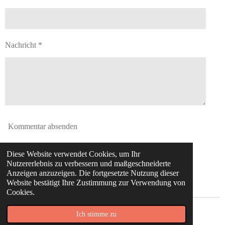
Nachricht *
Kommentar absenden
Diese Website verwendet Cookies, um Ihr
Kommentare
Nutzererlebnis zu verbessern und maßgeschneiderte
Anzeigen anzuzeigen. Die fortgesetzte Nutzung dieser
Es gibt noch keine Kommentare.
Website bestätigt Ihre Zustimmung zur Verwendung von
Cookies.
© 2020 - 2026 #the_running_moms
Ich stimme zu