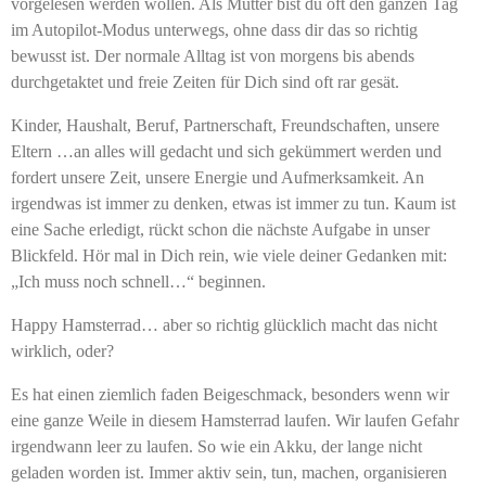
vorgelesen werden wollen. Als Mutter bist du oft den ganzen Tag
im Autopilot-Modus unterwegs, ohne dass dir das so richtig
bewusst ist. Der normale Alltag ist von morgens bis abends
durchgetaktet und freie Zeiten für Dich sind oft rar gesät.
Kinder, Haushalt, Beruf, Partnerschaft, Freundschaften, unsere
Eltern …an alles will gedacht und sich gekümmert werden und
fordert unsere Zeit, unsere Energie und Aufmerksamkeit. An
irgendwas ist immer zu denken, etwas ist immer zu tun. Kaum ist
eine Sache erledigt, rückt schon die nächste Aufgabe in unser
Blickfeld. Hör mal in Dich rein, wie viele deiner Gedanken mit:
„Ich muss noch schnell…“ beginnen.
Happy Hamsterrad… aber so richtig glücklich macht das nicht
wirklich, oder?
Es hat einen ziemlich faden Beigeschmack, besonders wenn wir
eine ganze Weile in diesem Hamsterrad laufen. Wir laufen Gefahr
irgendwann leer zu laufen. So wie ein Akku, der lange nicht
geladen worden ist. Immer aktiv sein, tun, machen, organisieren