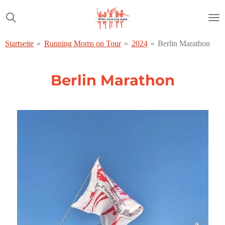
Zum
Hauptinhalt
springen
Startseite
»
Running Moms on Tour
»
2024
»
Berlin Marathon
Berlin Marathon