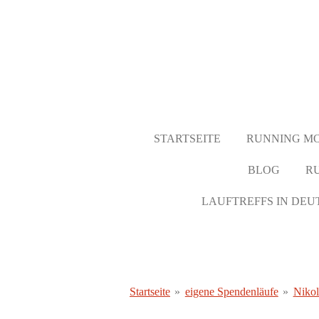
Zum
Hauptinhalt
springen
STARTSEITE
RUNNING M
BLOG
R
LAUFTREFFS IN DE
Startseite
»
eigene Spendenläufe
»
Nikol